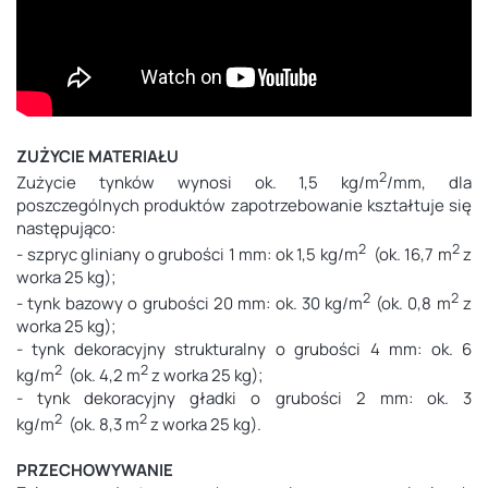
ZUŻYCIE MATERIAŁU
2
Zużycie tynków wynosi ok. 1,5 kg/m
/mm, dla
poszczególnych produktów zapotrzebowanie kształtuje się
następująco:
2
2
- szpryc gliniany o grubości 1 mm: ok 1,5 kg/m
(ok. 16,7 m
z
worka 25 kg);
2
2
- tynk bazowy o grubości 20 mm: ok. 30 kg/m
(ok. 0,8 m
z
worka 25 kg);
- tynk dekoracyjny strukturalny o grubości 4 mm: ok. 6
2
2
kg/m
(ok. 4,2 m
z worka 25 kg);
- tynk dekoracyjny gładki o grubości 2 mm: ok. 3
2
2
kg/m
(ok. 8,3 m
z worka 25 kg).
PRZECHOWYWANIE