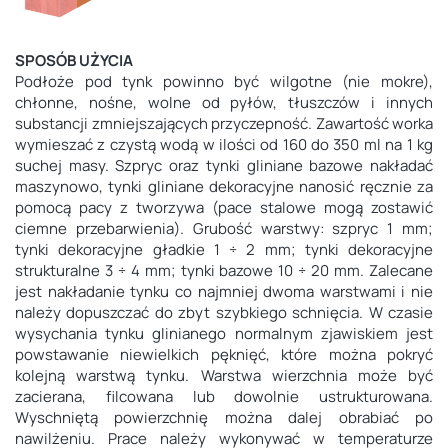
SPOSÓB UŻYCIA
Podłoże pod tynk powinno być wilgotne (nie mokre),
chłonne, nośne, wolne od pyłów, tłuszczów i innych
substancji zmniejszających przyczepność. Zawartość worka
wymieszać z czystą wodą w ilości od 160 do 350 ml na 1 kg
suchej masy. Szpryc oraz tynki gliniane bazowe nakładać
maszynowo, tynki gliniane dekoracyjne nanosić ręcznie za
pomocą pacy z tworzywa (pace stalowe mogą zostawić
ciemne przebarwienia). Grubość warstwy: szpryc 1 mm;
tynki dekoracyjne gładkie 1 ÷ 2 mm; tynki dekoracyjne
strukturalne 3 ÷ 4 mm; tynki bazowe 10 ÷ 20 mm. Zalecane
jest nakładanie tynku co najmniej dwoma warstwami i nie
należy dopuszczać do zbyt szybkiego schnięcia. W czasie
wysychania tynku glinianego normalnym zjawiskiem jest
powstawanie niewielkich pęknięć, które można pokryć
kolejną warstwą tynku. Warstwa wierzchnia może być
zacierana, filcowana lub dowolnie ustrukturowana.
Wyschniętą powierzchnię można dalej obrabiać po
nawilżeniu. Prace należy wykonywać w temperaturze