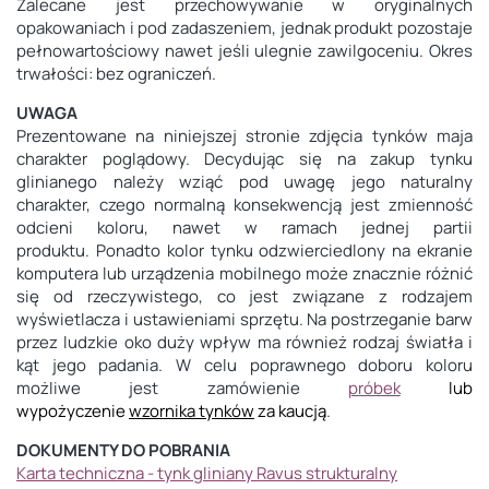
Zalecane jest przechowywanie w oryginalnych
opakowaniach i pod zadaszeniem, jednak produkt pozostaje
pełnowartościowy nawet jeśli ulegnie zawilgoceniu. Okres
trwałości: bez ograniczeń.
UWAGA
Prezentowane na niniejszej stronie zdjęcia tynków maja
charakter poglądowy. Decydując się na zakup tynku
glinianego należy wziąć pod uwagę jego naturalny
charakter, czego normalną konsekwencją jest zmienność
odcieni koloru, nawet w ramach jednej partii
produktu. Ponadto kolor tynku odzwierciedlony na ekranie
komputera lub urządzenia mobilnego może znacznie różnić
się od rzeczywistego, co jest związane z rodzajem
wyświetlacza i ustawieniami sprzętu. Na postrzeganie barw
przez ludzkie oko duży wpływ ma również rodzaj światła i
kąt jego padania. W celu poprawnego doboru koloru
możliwe jest zamówienie
próbek
lub
wypożyczenie
wzornika tynków
za kaucją
.
DOKUMENTY DO POBRANIA
Karta techniczna - tynk gliniany Ravus strukturalny