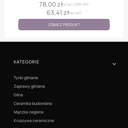
78,00 zł
Cena
w tym
23%
VAT
63,41 zł
Cena
bez VAT
ZOBACZ PRODUKT
Linki w stopce
KATEGORIE
Tynki gliniane
Zaprawy gliniane
Glina
Ceramika budowlana
Mączka ceglana
Kruszywa ceramiczne