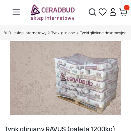
Produ
Otwórz wyszukiwarkę
DBUD - sklep internetowy
Tynki gliniane
Tynki gliniane dekoracyjne
Tynk gliniany RAVUS (paleta 1200kg)