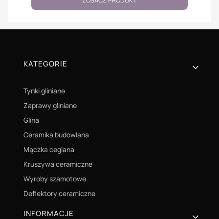
Linki w stopce
KATEGORIE
Tynki gliniane
Zaprawy gliniane
Glina
Ceramika budowlana
Mączka ceglana
Kruszywa ceramiczne
Wyroby szamotowe
Deflektory ceramiczne
INFORMACJE