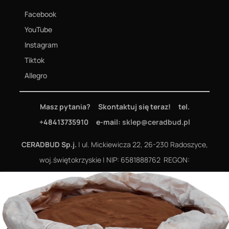
Facebook
YouTube
Instagram
Tiktok
Allegro
Masz pytania? Skontaktuj się teraz! tel.
+48413735910 e-mail:
sklep@ceradbud.pl
CERADBUD Sp.j.
| ul. Mickiewicza 22, 26-230 Radoszyce,
woj.świętokrzyskie | NIP: 6581888762 REGON:
260069958
Wszelkie prawa zastrzeżone © 2015-2026
CERADBUD
|
Projekt graficzny i realizacja:
Nanotechnic.pl
| Foto-