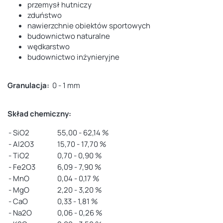
przemysł hutniczy
zduństwo
nawierzchnie obiektów sportowych
budownictwo naturalne
wędkarstwo
budownictwo inżynieryjne
Granulacja:
0 - 1 mm
Skład chemiczny:
- SiO2
55,00 - 62,14 %
- Al2O3
15,70 - 17,70 %
- TiO2
0,70 - 0,90 %
- Fe2O3
6,09 - 7,90 %
- MnO
0,04 - 0,17 %
- MgO
2,20 - 3,20 %
- CaO
0,33 - 1,81 %
- Na2O
0,06 - 0,26 %