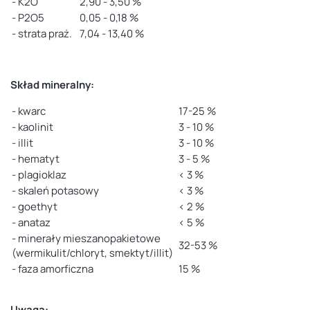
- K2O
2,90 - 3,50 %
- P2O5
0,05 - 0,18 %
- strata praż.
7,04 - 13,40 %
Skład mineralny:
- kwarc
17-25 %
- kaolinit
3 - 10 %
- illit
3 - 10 %
- hematyt
3 - 5 %
- plagioklaz
< 3 %
- skaleń potasowy
< 3 %
- goethyt
< 2 %
- anataz
< 5 %
- minerały mieszanopakietowe
32-53 %
(wermikulit/chloryt, smektyt/illit)
- faza amorficzna
15 %
Uwaga: