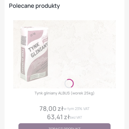
Polecane produkty
Tynk gliniany ALBUS (worek 25kg)
78,00 zł
Cena
w tym
23%
VAT
63,41 zł
Cena
bez VAT
ZOBACZ PRODUKT